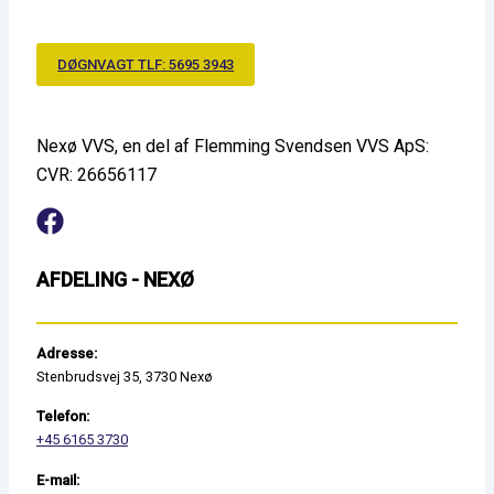
DØGNVAGT TLF: 5695 3943
Nexø VVS, en del af Flemming Svendsen VVS ApS:
CVR: 26656117
AFDELING - NEXØ
Adresse:
Stenbrudsvej 35, 3730 Nexø
Telefon:
+45 6165 3730
E-mail: